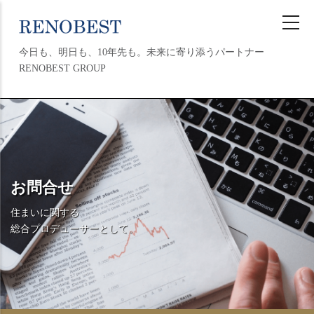
メ
イ
ン
今日も、明日も、10年先も。未来に寄り添うパートナー
コ
RENOBEST GROUP
ン
テ
ン
MAIN
ツ
NAVIGATION
に
移
動
お問合せ
住まいに関する
総合プロデューサーとして。