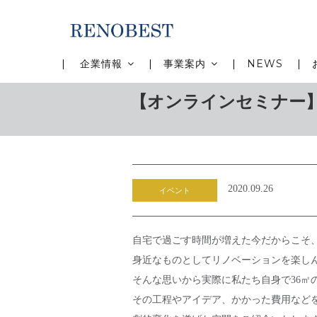
メ
イ
ン
コ
MAIN
企業情報
事業案内
NEWS
ン
NAVIGATION
テ
【オンラインセミナー
ン
ツ
に
移
動
2020.09.26
イベント
自宅で過ごす時間が増えた今だからこそ
身近なものとしてリノベーションを楽し
そんな思いから実際に私たち自身で36㎡
その工程やアイデア、かかった費用など