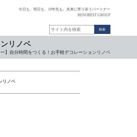
今日も、明日も、10年先も。未来に寄り添うパートナー
RENOBEST GROUP
検
索
ョンリノベ
ナー】自分時間をつくる！お手軽デコレーションリノベ
ンリノベ