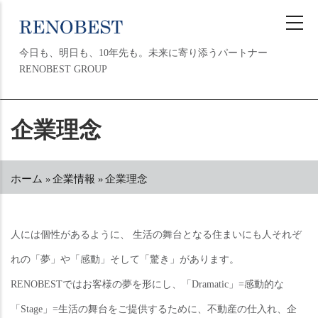
メ
イ
ン
今日も、明日も、10年先も。未来に寄り添うパートナー
コ
RENOBEST GROUP
ン
テ
ン
MAIN
企業理念
ツ
NAVIGATION
に
移
動
ホーム
»
企業情報
»
企業理念
パ
ン
く
ず
人には個性があるように、 生活の舞台となる住まいにも人それぞ
れの「夢」や「感動」そして「驚き」があります。
RENOBESTではお客様の夢を形にし、「Dramatic」=感動的な
「Stage」=生活の舞台をご提供するために、不動産の仕入れ、企