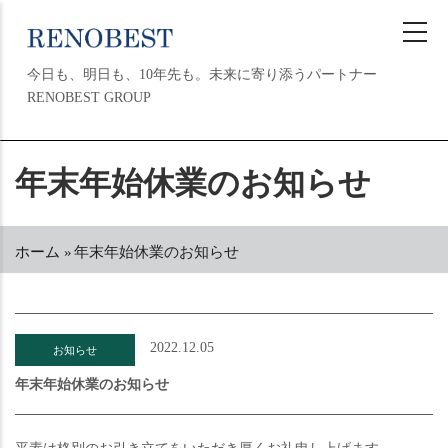
メ
イ
ン
今日も、明日も、10年先も。未来に寄り添うパートナー
コ
RENOBEST GROUP
ン
テ
ン
MAIN
年末年始休業のお知らせ
ツ
NAVIGATION
に
移
動
ホーム
»
年末年始休業のお知らせ
パ
ン
く
ず
2022.12.05
お知らせ
年末年始休業のお知らせ