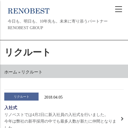
メ
イ
ン
今日も、明日も、10年先も。未来に寄り添うパートナー
コ
RENOBEST GROUP
ン
テ
ン
MAIN
リクルート
ツ
NAVIGATION
に
移
動
ホーム
»
リクルート
パ
ン
く
ず
リクルート
2018.04.05
入社式
リノベストでは4月2日に新入社員の入社式を行いました。
今年は弊社の新卒採用の中でも最多人数が新たに仲間となりま
した。