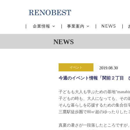
メ
イ
ン
コ
MAIN
企業情報
事業案内
NEWS
ン
NAVIGATION
テ
NEWS
ン
ツ
に
移
イベント
2019.08.30
動
今週のイベント情報「関前２丁目 
子どもも大人も学ぶための基地“manabin
子どもの時も、大人になっても、その
そんな暮らしを応援するための集合住
三鷹駅徒歩圏で80㎡超のゆったりした
真夏の暑さが一段落したところですが、