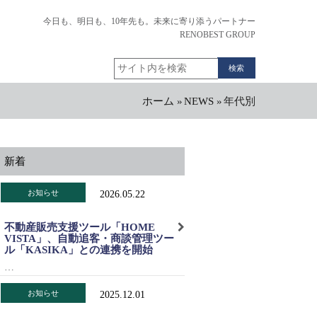
今日も、明日も、10年先も。未来に寄り添うパートナー
RENOBEST GROUP
検
索
ホーム
»
NEWS
»
年代別
パ
ン
く
ず
新着
お知らせ
2026.05.22
不動産販売支援ツール「HOME
VISTA」、自動追客・商談管理ツー
ル「KASIKA」との連携を開始
…
お知らせ
2025.12.01