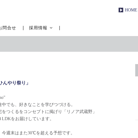
HOME
お問合せ
採用情報
ひんやり祭り」
o”
途中でも、好きなことを学びつづける。
宅をつくるをコンセプトに掲げり「リノア武蔵野」
３LDKをお届けしています。
今週末はまた30℃を超える予想です。