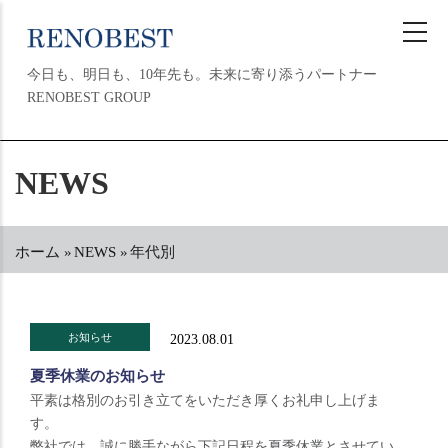
メ
イ
ン
今日も、明日も、10年先も。未来に寄り添うパートナー
コ
RENOBEST GROUP
ン
テ
ン
MAIN
NEWS
ツ
NAVIGATION
に
移
動
ホーム
»
NEWS
»
年代別
パ
ン
く
ず
お知らせ
2023.08.01
夏季休業のお知らせ
平素は格別のお引き立てをいただき厚くお礼申し上げま
す。
弊社では、誠に勝手ながら下記日程を夏季休業とさせてい