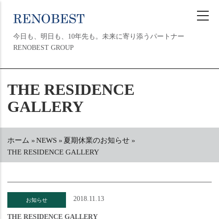
メ
イ
ン
今日も、明日も、10年先も。未来に寄り添うパートナー
コ
RENOBEST GROUP
ン
テ
ン
MAIN
THE RESIDENCE
ツ
NAVIGATION
に
GALLERY
移
動
ホーム
»
NEWS
»
夏期休業のお知らせ
»
パ
THE RESIDENCE GALLERY
ン
く
ず
2018.11.13
お知らせ
THE RESIDENCE GALLERY