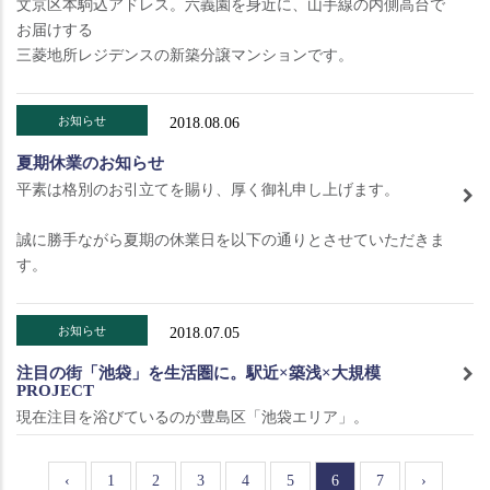
文京区本駒込アドレス。六義園を身近に、山手線の内側高台で
お届けする
三菱地所レジデンスの新築分譲マンションです。
お知らせ
2018.08.06
夏期休業のお知らせ
平素は格別のお引立てを賜り、厚く御礼申し上げます。
誠に勝手ながら夏期の休業日を以下の通りとさせていただきま
す。
お知らせ
2018.07.05
注目の街「池袋」を生活圏に。駅近×築浅×大規模
PROJECT
現在注目を浴びているのが豊島区「池袋エリア」。
前
‹
Page
1
Page
2
Page
3
Page
4
Page
5
カ
6
Page
7
次
›
ペ