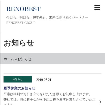
メ
イ
ン
今日も、明日も、10年先も。未来に寄り添うパートナー
コ
RENOBEST GROUP
ン
テ
ン
MAIN
お知らせ
ツ
NAVIGATION
に
移
動
ホーム
»
お知らせ
パ
ン
く
ず
お知らせ
2019.07.21
夏季休業のお知らせ
平素は格別のお引き立てをいただき厚くお礼申し上げます。
弊社では、誠に勝手ながら下記日程を夏季休業とさせていただ
きます。